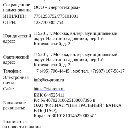
Сокращенное
ООО «Энерготехпром»
наименование:
ИНН/КПП:
7751253752/775101001
ОГРН:
1237700305754
115201, г. Москва, вн.тер. муниципальный
Юридический
округ Нагатино-садовники, пер 1-й
адрес:
Котляковский, д. 2
115201, г. Москва, вн.тер. муниципальный
Фактический
округ Нагатино-садовники, пер 1-й
адрес:
Котляковский, д. 2
Телефон:
+7 (495) 796-44-45 , моб тел. +7(987) 167-58-17
Электронная
info
@e
t-prom.ru
почта:
Сайт:
https
://et-prom.ru
БИК 044525411
Р/с № 40702810625130007396 в
Банковские
ОАО ФИЛИАЛ “ЦЕНТРАЛЬНЫЙ” БАНКА
реквизиты:
ВТБ (ПАО),
Кор/счет 30101810145250000411
Подписаться
на новости и акции